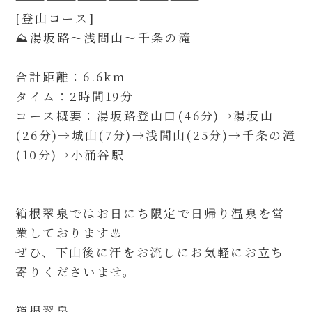
[登山コース]
⛰️湯坂路〜浅間山〜千条の滝
合計距離：6.6km
タイム：2時間19分
コース概要：湯坂路登山口(46分)→湯坂山
(26分)→城山(7分)→浅間山(25分)→千条の滝
(10分)→小涌谷駅
——————————————————
箱根翠泉ではお日にち限定で日帰り温泉を営
業しております♨︎
ぜひ、下山後に汗をお流しにお気軽にお立ち
寄りくださいませ。
箱根翠泉