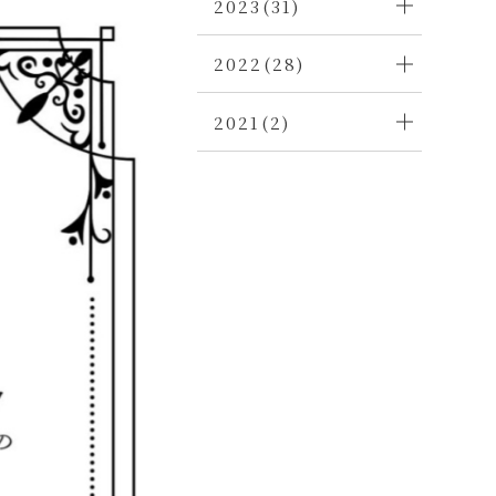
2023(31)
2022(28)
2021(2)